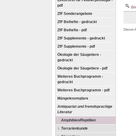
Zeitschrift für Feldherpetologie -
pdf
Bil
ZfF Sonderangebote
ZfF Beihefte - gedruckt
Diesen 
ZfF Beihefte - pdf
ZfF Supplemente - gedruckt
ZfF Supplemente - pdf
Ökologie der Säugetiere -
gedruckt
Ökologie der Säugetiere - pdf
Weiteres Buchprogramm -
gedruckt
Weiteres Buchprogramm - pdf
Mängelexemplare
Antiquariat und fremdsprachige
Literatur
Amphibien/Reptilien
Terrarienkunde