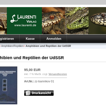
gistrieren
Kasse
Anmelden
»
Amphibien/Reptilien
»
Amphibien und Reptilien der UdSSR
ibien und Reptilien der UdSSR
95,00 EUR
inkl. 7 % MwSt. zzgl.
Versandkosten
Art.Nr.:
zz-bannikov 01