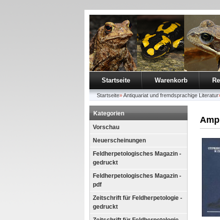
Startseite
Warenkorb
Re
Startseite
»
Antiquariat und fremdsprachige Literatur
Kategorien
Amph
Vorschau
Neuerscheinungen
Feldherpetologisches Magazin -
gedruckt
Feldherpetologisches Magazin -
pdf
Zeitschrift für Feldherpetologie -
gedruckt