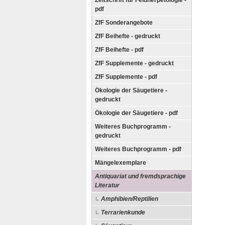
Zeitschrift für Feldherpetologie -
pdf
ZfF Sonderangebote
ZfF Beihefte - gedruckt
ZfF Beihefte - pdf
ZfF Supplemente - gedruckt
ZfF Supplemente - pdf
Ökologie der Säugetiere -
gedruckt
Ökologie der Säugetiere - pdf
Weiteres Buchprogramm -
gedruckt
Weiteres Buchprogramm - pdf
Mängelexemplare
Antiquariat und fremdsprachige
Literatur
Amphibien/Reptilien
Terrarienkunde