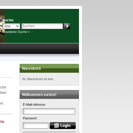
Suche:
Erweiterte Suche »
Warenkorb
Ihr Warenkorb ist leer.
iche
eben
Willkommen zurück!
en.
E-Mail-Adresse:
Passwort:
che