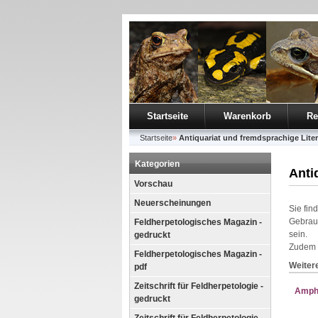
Startseite
Warenkorb
Re
Startseite
»
Antiquariat und fremdsprachige Liter
Kategorien
Anti
Vorschau
Neuerscheinungen
Sie fin
Gebrau
Feldherpetologisches Magazin -
sein.
gedruckt
Zudem f
Feldherpetologisches Magazin -
Weiter
pdf
Zeitschrift für Feldherpetologie -
Amphi
gedruckt