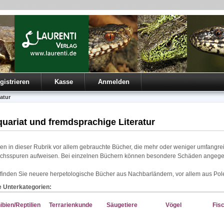
gistrieren
Kasse
Anmelden
atur
quariat und fremdsprachige Literatur
den in dieser Rubrik vor allem gebrauchte Bücher, die mehr oder weniger umfangre
chsspuren aufweisen. Bei einzelnen Büchern können besondere Schäden angeg
inden Sie neuere herpetologische Bücher aus Nachbarländern, vor allem aus Pol
e Unterkategorien:
bien/Reptilien
Terrarienkunde
Säugetiere
Vögel
Fis