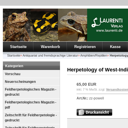
Startseite
Warenkorb
Registrieren
Kasse
Startseite
»
Antiquariat und fremdsprachige Literatur
»
Amphibien/Reptilien
»
Herpetology
Kategorien
Herpetology of West-Ind
Vorschau
Neuerscheinungen
65,00 EUR
Feldherpetologisches Magazin -
inkl. 7 % MwSt. zzgl.
Versandkoste
gedruckt
Art.Nr.:
zz-powell
Feldherpetologisches Magazin -
pdf
Zeitschrift für Feldherpetologie -
gedruckt