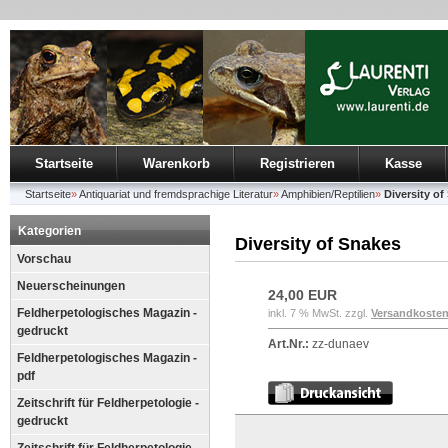
Startseite
Warenkorb
Registrieren
Kasse
Startseite
»
Antiquariat und fremdsprachige Literatur
»
Amphibien/Reptilien
»
Diversity of
Kategorien
Diversity of Snakes
Vorschau
Neuerscheinungen
24,00 EUR
Feldherpetologisches Magazin -
inkl. 7 % MwSt. zzgl.
Versandkoste
gedruckt
Art.Nr.:
zz-dunaev
Feldherpetologisches Magazin -
pdf
Zeitschrift für Feldherpetologie -
gedruckt