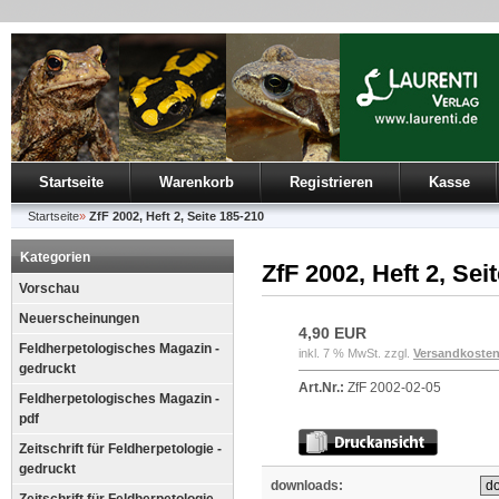
Startseite
Warenkorb
Registrieren
Kasse
Startseite
»
ZfF 2002, Heft 2, Seite 185-210
Kategorien
ZfF 2002, Heft 2, Sei
Vorschau
Neuerscheinungen
4,90 EUR
Feldherpetologisches Magazin -
inkl. 7 % MwSt. zzgl.
Versandkoste
gedruckt
Art.Nr.:
ZfF 2002-02-05
Feldherpetologisches Magazin -
pdf
Zeitschrift für Feldherpetologie -
gedruckt
downloads: