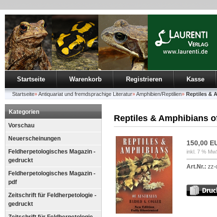
Startseite
Warenkorb
Registrieren
Kasse
Startseite
»
Antiquariat und fremdsprachige Literatur
»
Amphibien/Reptilien
»
Reptiles & 
Kategorien
Reptiles & Amphibians of
Vorschau
Neuerscheinungen
150,00 E
Feldherpetologisches Magazin -
inkl. 7 % Mw
gedruckt
Art.Nr.:
zz-
Feldherpetologisches Magazin -
pdf
Zeitschrift für Feldherpetologie -
gedruckt