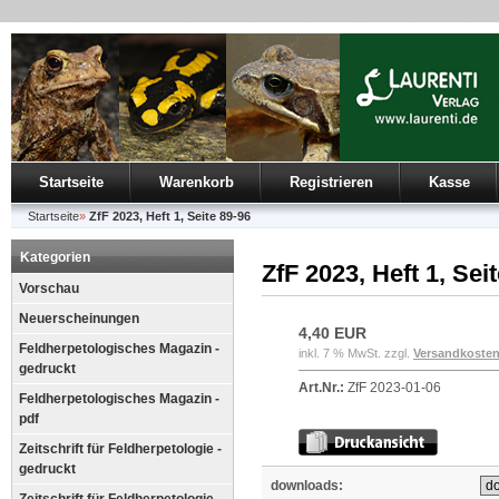
Startseite
Warenkorb
Registrieren
Kasse
Startseite
»
ZfF 2023, Heft 1, Seite 89-96
Kategorien
ZfF 2023, Heft 1, Sei
Vorschau
Neuerscheinungen
4,40 EUR
Feldherpetologisches Magazin -
inkl. 7 % MwSt. zzgl.
Versandkoste
gedruckt
Art.Nr.:
ZfF 2023-01-06
Feldherpetologisches Magazin -
pdf
Zeitschrift für Feldherpetologie -
gedruckt
downloads: