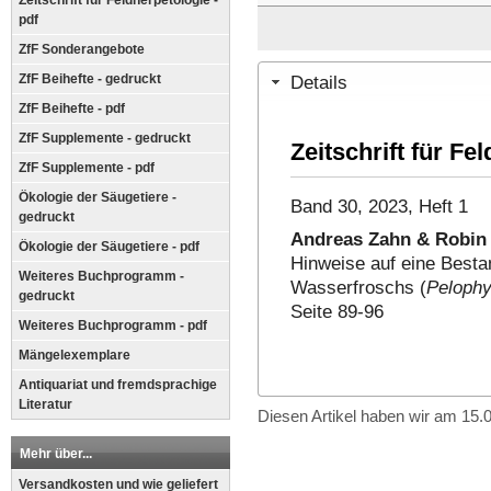
Zeitschrift für Feldherpetologie -
pdf
ZfF Sonderangebote
Details
ZfF Beihefte - gedruckt
ZfF Beihefte - pdf
ZfF Supplemente - gedruckt
Zeitschrift für Fe
ZfF Supplemente - pdf
Ökologie der Säugetiere -
Band 30, 2023, Heft 1
gedruckt
Andreas Zahn & Robin 
Ökologie der Säugetiere - pdf
Hinweise auf eine Best
Weiteres Buchprogramm -
Wasserfroschs (
Pelophy
gedruckt
Seite 89-96
Weiteres Buchprogramm - pdf
Mängelexemplare
Antiquariat und fremdsprachige
Literatur
Diesen Artikel haben wir am 15
Mehr über...
Versandkosten und wie geliefert