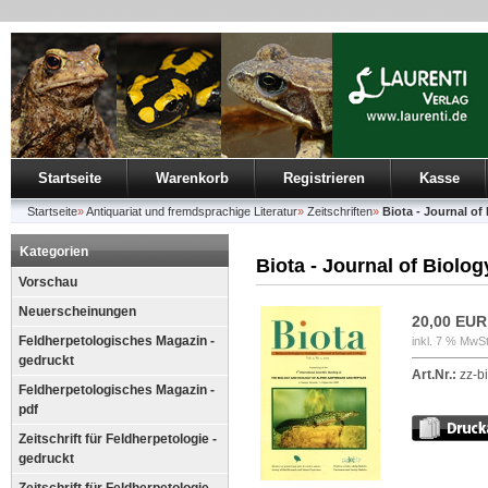
Startseite
Warenkorb
Registrieren
Kasse
Startseite
»
Antiquariat und fremdsprachige Literatur
»
Zeitschriften
»
Biota - Journal o
Kategorien
Biota - Journal of Biolo
Vorschau
Neuerscheinungen
20,00 EUR
Feldherpetologisches Magazin -
inkl. 7 % MwSt
gedruckt
Art.Nr.:
zz-bi
Feldherpetologisches Magazin -
pdf
Zeitschrift für Feldherpetologie -
gedruckt