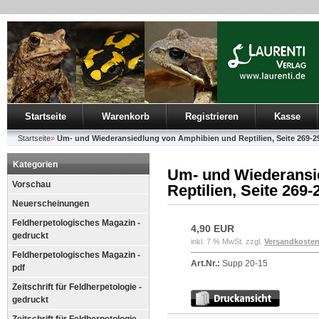
Startseite
Warenkorb
Registrieren
Kasse
Startseite
»
Um- und Wiederansiedlung von Amphibien und Reptilien, Seite 269-2
Kategorien
Um- und Wiederansi
Vorschau
Reptilien, Seite 269-
Neuerscheinungen
Feldherpetologisches Magazin -
4,90 EUR
gedruckt
inkl. 7 % MwSt. zzgl.
Versandkoste
Feldherpetologisches Magazin -
Art.Nr.:
Supp 20-15
pdf
Zeitschrift für Feldherpetologie -
gedruckt