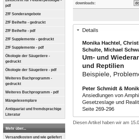
Zeitschrift für Feldherpetologie -
downloads:
pdf
ZfF Sonderangebote
ZfF Beihefte - gedruckt
Details
ZfF Beihefte - pdf
ZfF Supplemente - gedruckt
Monika Hachtel, Christ
ZfF Supplemente - pdf
Schulte, Michael Schw
Ökologie der Säugetiere -
Um- und Wiedera
gedruckt
und Reptilien
Ökologie der Säugetiere - pdf
Beispiele, Proble
Weiteres Buchprogramm -
gedruckt
Peter Schmidt & Monik
Weiteres Buchprogramm - pdf
Ansiedlungen von Amphi
Mängelexemplare
Gesetzeslage und Realit
Seite 269-296
Antiquariat und fremdsprachige
Literatur
Diesen Artikel haben wir am 15
Mehr über...
Versandkosten und wie geliefert