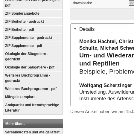
Zeitschrift für Feldherpetologie -
downloads:
pdf
ZfF Sonderangebote
ZfF Beihefte - gedruckt
Details
ZfF Beihefte - pdf
ZfF Supplemente - gedruckt
Monika Hachtel, Christ
ZfF Supplemente - pdf
Schulte, Michael Schw
Ökologie der Säugetiere -
Um- und Wiedera
gedruckt
und Reptilien
Ökologie der Säugetiere - pdf
Beispiele, Proble
Weiteres Buchprogramm -
gedruckt
Wolfgang Scherzinger
Weiteres Buchprogramm - pdf
Umsiedlung, Auswilderun
Mängelexemplare
Instrumente des Artensc
Antiquariat und fremdsprachige
Literatur
Diesen Artikel haben wir am 15
Mehr über...
Versandkosten und wie geliefert