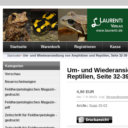
Startseite
Warenkorb
Registrieren
Kasse
Startseite
»
Um- und Wiederansiedlung von Amphibien und Reptilien, Seite 32-39
Kategorien
Um- und Wiederansi
Vorschau
Reptilien, Seite 32-3
Neuerscheinungen
Feldherpetologisches Magazin -
4,90 EUR
gedruckt
inkl. 7 % MwSt. zzgl.
Versandkoste
Feldherpetologisches Magazin -
Art.Nr.:
Supp 20-02
pdf
Zeitschrift für Feldherpetologie -
gedruckt