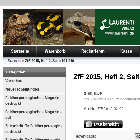
Startseite
Warenkorb
Registrieren
Kasse
Startseite
»
ZfF 2015, Heft 2, Seite 191-210
Kategorien
ZfF 2015, Heft 2, Sei
Vorschau
Neuerscheinungen
3,90 EUR
Feldherpetologisches Magazin -
inkl. 7 % MwSt. zzgl.
Versandkoste
gedruckt
Art.Nr.:
ZfF 2015-02-05
Feldherpetologisches Magazin -
pdf
Zeitschrift für Feldherpetologie -
gedruckt
downloads: