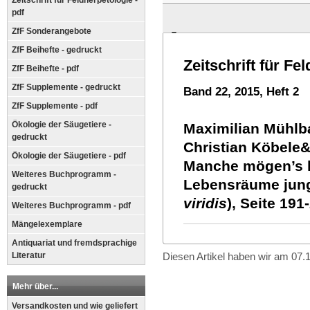
Zeitschrift für Feldherpetologie -
pdf
ZfF Sonderangebote
ZfF Beihefte - gedruckt
Zeitschrift für Fe
ZfF Beihefte - pdf
ZfF Supplemente - gedruckt
Band 22, 2015, Heft 2
ZfF Supplemente - pdf
Ökologie der Säugetiere -
Maximilian Mühlb
gedruckt
Christian Köbele&
Ökologie der Säugetiere - pdf
Manche mögen’s h
Weiteres Buchprogramm -
Lebensräume jung
gedruckt
viridis
),
Seite 191
Weiteres Buchprogramm - pdf
Mängelexemplare
Antiquariat und fremdsprachige
Literatur
Diesen Artikel haben wir am 07
Mehr über...
Versandkosten und wie geliefert