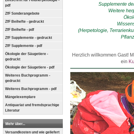
Zeitschrift für Feldherpetologie -
Supplemente der 
pdf
Weitere her
ZfF Sonderangebote
Ökol
ZfF Beihefte - gedruckt
Wissens
ZfF Beihefte - pdf
(Herpetologie, Terrarienku
Pflanz
ZfF Supplemente - gedruckt
ZfF Supplemente - pdf
Ökologie der Säugetiere -
Herzlich willkommen
Gast!
Mö
gedruckt
ein
Ku
Ökologie der Säugetiere - pdf
Weiteres Buchprogramm -
gedruckt
Weiteres Buchprogramm - pdf
Mängelexemplare
Antiquariat und fremdsprachige
Literatur
Mehr über...
Versandkosten und wie geliefert