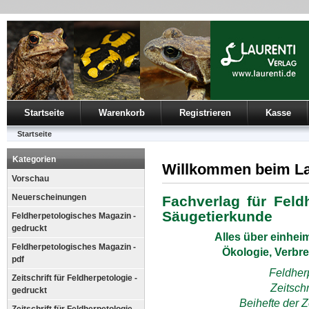
Startseite
Warenkorb
Registrieren
Kasse
Startseite
Kategorien
Willkommen beim La
Vorschau
Neuerscheinungen
Fachverlag für Feld
Säugetierkunde
Feldherpetologisches Magazin -
gedruckt
Alles über einhei
Feldherpetologisches Magazin -
Ökologie, Verbr
pdf
Feldher
Zeitschrift für Feldherpetologie -
Zeitschr
gedruckt
Beihefte der Z