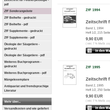
Zeitschrift für Feldherpetologie -
pdf
ZfF 1994
ZfF Sonderangebote
ZfF Beihefte - gedruckt
Zeitschrift
ZfF Beihefte - pdf
Band 1, 1994
ZfF Supplemente - gedruckt
Heft 1/2, 215 Seit
ZfF Supplemente - pdf
9,90 EUR
( inkl. 7 % MwSt. zz
Ökologie der Säugetiere -
gedruckt
Ökologie der Säugetiere - pdf
Weiteres Buchprogramm -
gedruckt
ZfF 1995
Weiteres Buchprogramm - pdf
Zeitschrift
Mängelexemplare
Band 2, 1995
Antiquariat und fremdsprachige
Heft 1/2, 250 Seit
Literatur
9,90 EUR
( inkl. 7 % MwSt. zz
Mehr über...
Versandkosten und wie geliefert