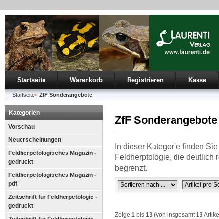
Startseite
Warenkorb
Registrieren
Kasse
Startseite
»
ZfF Sonderangebote
Kategorien
ZfF Sonderangebote
Vorschau
Neuerscheinungen
In dieser Kategorie finden Sie 
Feldherpetologisches Magazin -
Feldherptologie, die deutlich 
gedruckt
begrenzt.
Feldherpetologisches Magazin -
pdf
Zeitschrift für Feldherpetologie -
gedruckt
Zeige
1
bis
13
(von insgesamt
13
Artike