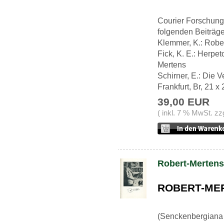
Courier Forschungs
folgenden Beiträg
Klemmer, K.: Robe
Fick, K. E.: Herp
Mertens
Schirner, E.: Die 
Frankfurt, Br, 21 x
39,00 EUR
( inkl. 7 % MwSt. zz
Robert-Mertens
ROBERT-ME
(Senckenbergiana 