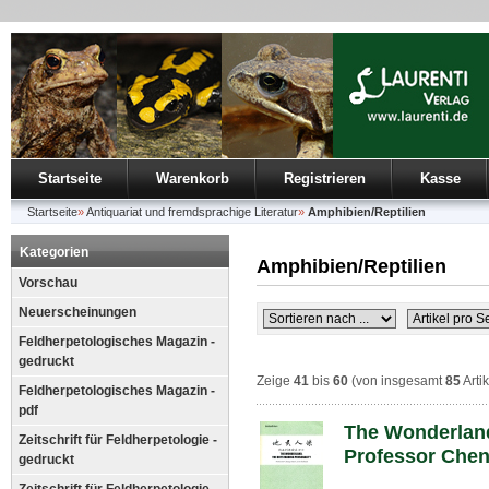
Startseite
Warenkorb
Registrieren
Kasse
Startseite
»
Antiquariat und fremdsprachige Literatur
»
Amphibien/Reptilien
Kategorien
Amphibien/Reptilien
Vorschau
Neuerscheinungen
Feldherpetologisches Magazin -
gedruckt
Zeige
41
bis
60
(von insgesamt
85
Arti
Feldherpetologisches Magazin -
pdf
The Wonderland
Zeitschrift für Feldherpetologie -
Professor Chen
gedruckt