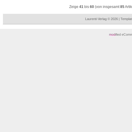
Zeige
41
bis
60
(von insgesamt
85
Arti
Laurenti-Verlag © 2026 | Templ
mod
ified eCom