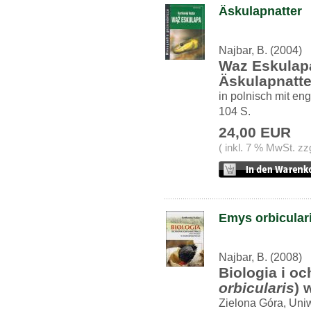
Äskulapnatter
Najbar, B. (2004)
Waz Eskulapa
Äskulapnatte
in polnisch mit en
104 S.
24,00 EUR
( inkl. 7 % MwSt. zz
Emys orbiculari
Najbar, B. (2008)
Biologia i oc
orbicularis
) 
Zielona Góra, Uniw