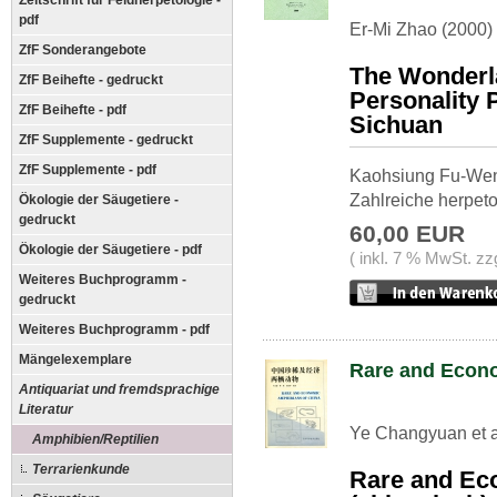
Zeitschrift für Feldherpetologie -
pdf
Er-Mi Zhao (2000)
ZfF Sonderangebote
The Wonderl
ZfF Beihefte - gedruckt
Personality 
ZfF Beihefte - pdf
Sichuan
ZfF Supplemente - gedruckt
ZfF Supplemente - pdf
Kaohsiung Fu-Wen 
Zahlreiche herpeto
Ökologie der Säugetiere -
gedruckt
60,00 EUR
Ökologie der Säugetiere - pdf
( inkl. 7 % MwSt. zz
Weiteres Buchprogramm -
gedruckt
Weiteres Buchprogramm - pdf
Mängelexemplare
Rare and Econ
Antiquariat und fremdsprachige
Literatur
Ye Changyuan et a
Amphibien/Reptilien
Terrarienkunde
Rare and Ec