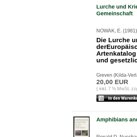
Lurche und Kri
Gemeinschaft
NOWAK, E. (1981)
Die Lurche u
derEuropäis
Artenkatalo
und gesetzli
Greven (Kilda-Verl
20,00 EUR
( inkl. 7 % MwSt. zz
Amphibians and 
Ronald D. Nussbau