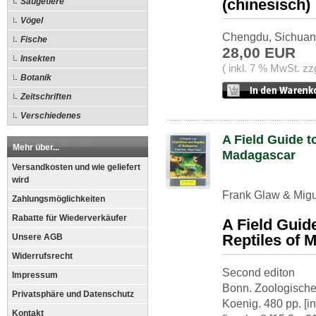
(chinesisch)
Säugetiere
Vögel
Chengdu, Sichuan 
Fische
28,00 EUR
Insekten
( inkl. 7 % MwSt. zz
Botanik
Zeitschriften
Verschiedenes
A Field Guide t
Mehr über...
Madagascar
Versandkosten und wie geliefert
wird
Frank Glaw & Migu
Zahlungsmöglichkeiten
Rabatte für Wiederverkäufer
A Field Guid
Reptiles of 
Unsere AGB
Widerrufsrecht
Second editon
Impressum
Bonn. Zoologische
Privatsphäre und Datenschutz
Koenig. 480 pp. [in
Kontakt